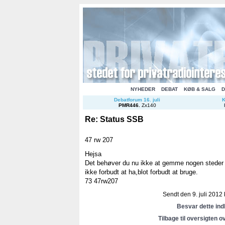
NYHEDER
DEBAT
KØB & SALG
D
Debatforum 16. juli
K
PMR446
.
Zx140
Re: Status SSB
47 rw 207
Hejsa
Det behøver du nu ikke at gemme nogen steder s
ikke forbudt at ha,blot forbudt at bruge.
73 47rw207
Sendt den 9. juli 2012 k
Besvar dette in
Tilbage til oversigten o