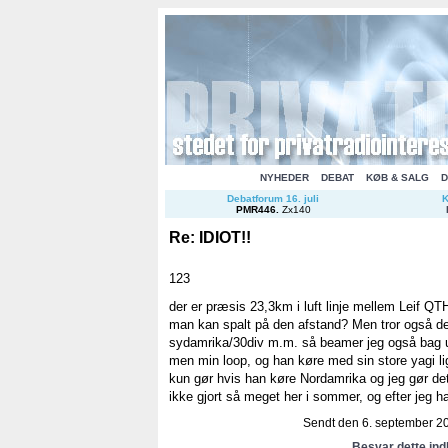
NYHEDER
DEBAT
KØB & SALG
D
Debatforum 16. juli
K
PMR446
.
Zx140
Re: IDIOT!!
123
der er præsis 23,3km i luft linje mellem Leif QT
man kan spalt på den afstand? Men tror også de
sydamrika/30div m.m. så beamer jeg også bag 
men min loop, og han køre med sin store yagi l
kun gør hvis han køre Nordamrika og jeg gør d
ikke gjort så meget her i sommer, og efter jeg h
Sendt den 6. september 20
Besvar dette in