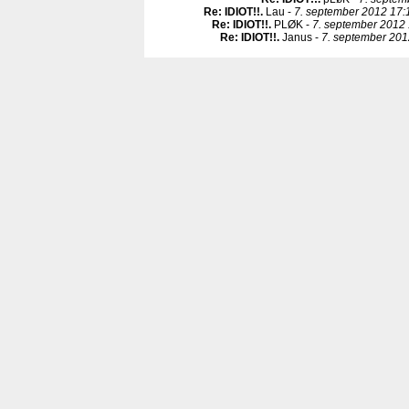
Re: IDIOT!!
.
Lau -
7. september 2012 17:
Re: IDIOT!!
.
PLØK -
7. september 2012 
Re: IDIOT!!
.
Janus -
7. september 201