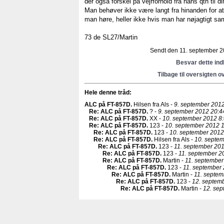
der også forskel på vejrforhold fra hans qth til di
Man behøver ikke være langt fra hinanden for at 
man høre, heller ikke hvis man har nøjagtigt s
73 de SL27/Martin
Sendt den 11. september 20
Besvar dette in
Tilbage til oversigten o
Hele denne tråd:
ALC på FT-857D
.
Hilsen fra Als -
9. september 2012
Re: ALC på FT-857D
.
? -
9. september 2012 20:4
Re: ALC på FT-857D
.
XX -
10. september 2012 8:
Re: ALC på FT-857D
.
123 -
10. september 2012 1
Re: ALC på FT-857D
.
123 -
10. september 2012
Re: ALC på FT-857D
.
Hilsen fra Als -
10. septem
Re: ALC på FT-857D
.
123 -
11. september 201
Re: ALC på FT-857D
.
123 -
11. september 2
Re: ALC på FT-857D
.
Martin -
11. september
Re: ALC på FT-857D
.
123 -
11. september 
Re: ALC på FT-857D
.
Martin -
11. septem
Re: ALC på FT-857D
.
123 -
12. septem
Re: ALC på FT-857D
.
Martin -
12. sep