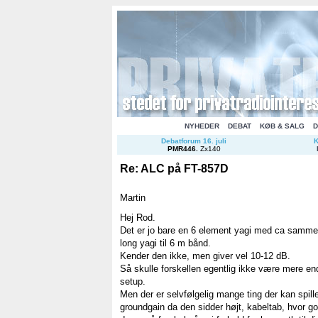
NYHEDER
DEBAT
KØB & SALG
D
Debatforum 16. juli
K
PMR446
.
Zx140
Re: ALC på FT-857D
Martin
Hej Rod.
Det er jo bare en 6 element yagi med ca sam
long yagi til 6 m bånd.
Kender den ikke, men giver vel 10-12 dB.
Så skulle forskellen egentlig ikke være mere end c
setup.
Men der er selvfølgelig mange ting der kan spil
groundgain da den sidder højt, kabeltab, hvor g