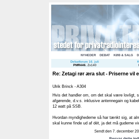
NYHEDER
DEBAT
KØB & SALG
D
Debatforum 16. juli
K
PMR446
.
Zx140
Re: Zetagi rør æra slut - Priserne vil 
Ulrik Brinck - A304
Hvis det handler om, om det skal være lovligt, s
afgørende, d.v.s. inklusive antennegain og kab
12 watt på SSB.
Hvordan myndighederne så har tænkt sig, at al
skal kunne finde ud af dét, ja det må guderne vi
Sendt den 7. december 201
Besvar dette in