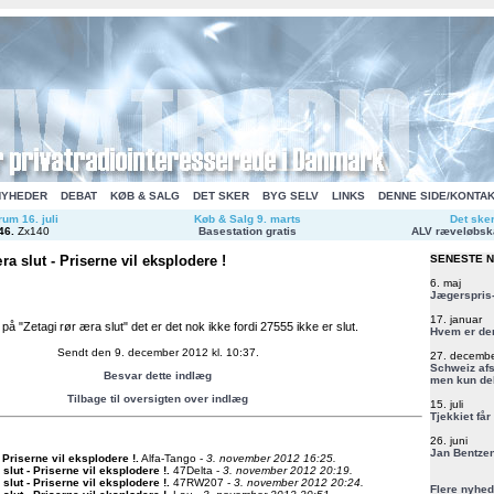
NYHEDER
DEBAT
KØB & SALG
DET SKER
BYG SELV
LINKS
DENNE SIDE/KONTA
um 16. juli
Køb & Salg 9. marts
Det ske
46
.
Zx140
Basestation gratis
ALV ræveløbsk
ra slut - Priserne vil eksplodere !
SENESTE 
6. maj
Jægerspris-
17. januar
å "Zetagi rør æra slut" det er det nok ikke fordi 27555 ikke er slut.
Hvem er de
Sendt den 9. december 2012 kl. 10:37.
27. decemb
Schweiz afs
Besvar dette indlæg
men kun del
Tilbage til oversigten over indlæg
15. juli
Tjekkiet får
26. juni
Jan Bentzen
- Priserne vil eksplodere !
.
Alfa-Tango -
3. november 2012 16:25.
 slut - Priserne vil eksplodere !
.
47Delta -
3. november 2012 20:19.
 slut - Priserne vil eksplodere !
.
47RW207 -
3. november 2012 20:24.
Flere nyhed