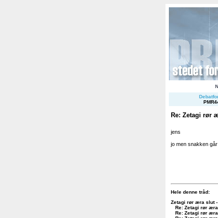
Debatfor
PMR4
Re: Zetagi rør æ
jens
jo men snakken går p
Hele denne tråd:
Zetagi rør æra slut 
Re: Zetagi rør æra
Re: Zetagi rør æra