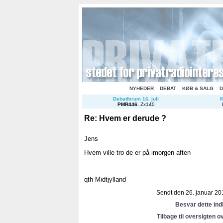
NYHEDER
DEBAT
KØB & SALG
D
Debatforum 16. juli
K
PMR446
.
Zx140
Re: Hvem er derude ?
Jens
Hvem ville tro de er på imorgen aften
qth Midtjylland
Sendt den 26. januar 201
Besvar dette in
Tilbage til oversigten o