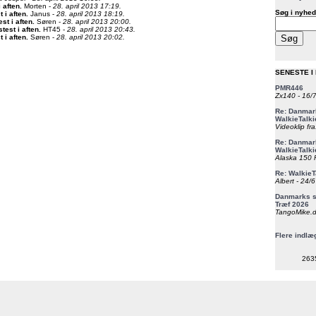
i aften
.
Morten -
28. april 2013 17:19.
Søg i nyhed
t i aften
.
Janus -
28. april 2013 18:19.
est i aften
.
Søren -
28. april 2013 20:00.
stest i aften
.
HT45 -
28. april 2013 20:43.
t i aften
.
Søren -
28. april 2013 20:02.
SENESTE I
PMR446
Zx140 - 16/
Re: Danmark
WalkieTalki
Videoklip fra
Re: Danmark
WalkieTalki
Alaska 150 F
Re: WalkieT
Albert - 24/
Danmarks st
Træf 2026
TangoMike.d
Flere indlæ
263