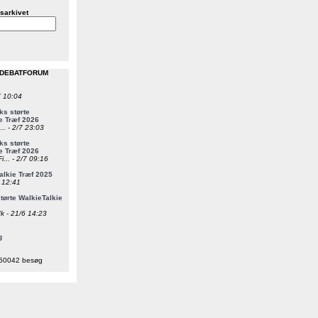
sarkivet
 DEBATFORUM
7 10:04
s størte
e Træf 2026
... - 2/7 23:03
s størte
e Træf 2026
i... - 2/7 09:16
alkie Træf 2025
6 12:41
ørte WalkieTalkie
k - 21/6 14:23
g
50042 besøg