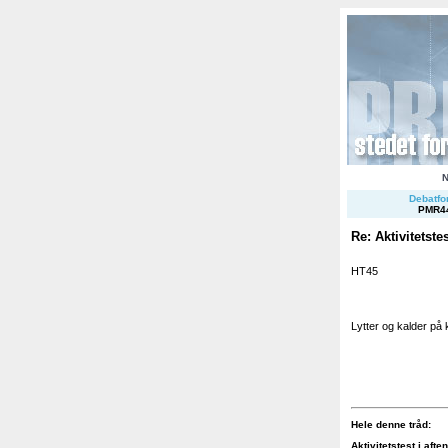
Debatfor
PMR4
Re: Aktivitetstes
HT45
Lytter og kalder på 
Hele denne tråd:
Aktivitetstest i aften