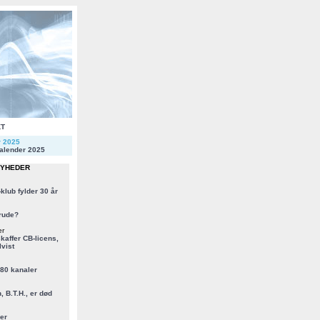
KT
r 2025
alender 2025
NYHEDER
klub fylder 30 år
rude?
er
kaffer CB-licens,
vist
 80 kanaler
, B.T.H., er død
er