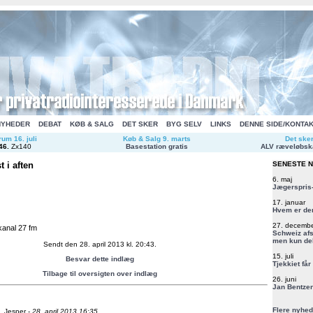
NYHEDER
DEBAT
KØB & SALG
DET SKER
BYG SELV
LINKS
DENNE SIDE/KONTA
um 16. juli
Køb & Salg 9. marts
Det ske
46
.
Zx140
Basestation gratis
ALV ræveløbsk
t i aften
SENESTE 
6. maj
Jægerspris-
17. januar
Hvem er de
27. decemb
kanal 27 fm
Schweiz afs
men kun del
Sendt den 28. april 2013 kl. 20:43.
15. juli
Besvar dette indlæg
Tjekkiet får
Tilbage til oversigten over indlæg
26. juni
Jan Bentzen
Flere nyhed
.
Jesper -
28. april 2013 16:35.