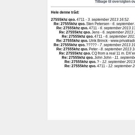
Tilbage til oversigten o
Hele denne tråd:
27555khz qso
.
4711 -
3. september 2013 16:52.
Re: 27555khz qso
.
Sten Petersen -
6. september
Re: 27555khz qso
.
4711 -
6. september 2013 13
Re: 27555khz qso
.
Jens -
6. september 2013 
Re: 27555khz qso
.
4711 -
6. september 201
Re: 27555khz qso
.
Ulrik Brinck - www.privatradi
Re: 27555khz qso
.
????? -
7. september 2013 19
Re: 27555khz qso
.
Peter -
8. september 2013 1
Re: 27555khz qso
.
CQ from a real 11 m. DX’er
Re: 27555khz qso
.
John John -
11. septemb
Re: 27555khz qso
.
? -
12. september 2013
Re: 27555khz qso
.
4711 -
12. september 2