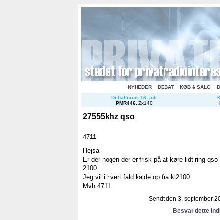
NYHEDER
DEBAT
KØB & SALG
D
Debatforum 16. juli
K
PMR446
.
Zx140
27555khz qso
4711
Hejsa
Er der nogen der er frisk på at køre lidt ring qso
2100.
Jeg vil i hvert fald kalde op fra kl2100.
Mvh 4711.
Sendt den 3. september 20
Besvar dette in