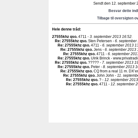
Sendt den 12. september 2
Besvar dette in
Tilbage til oversigten o
Hele denne tråd:
27555khz qso
.
4711 -
3. september 2013 16:52.
Re: 27555khz qso
.
Sten Petersen -
6. september
Re: 27555khz qso
.
4711 -
6. september 2013 13
Re: 27555khz qso
.
Jens -
6. september 2013 
Re: 27555khz qso
.
4711 -
6. september 201
Re: 27555khz qso
.
Ulrik Brinck - www.privatradi
Re: 27555khz qso
.
????? -
7. september 2013 19
Re: 27555khz qso
.
Peter -
8. september 2013 1
Re: 27555khz qso
.
CQ from a real 11 m. DX’er
Re: 27555khz qso
.
John John -
11. septemb
Re: 27555khz qso
.
? -
12. september 2013
Re: 27555khz qso
.
4711 -
12. september 2