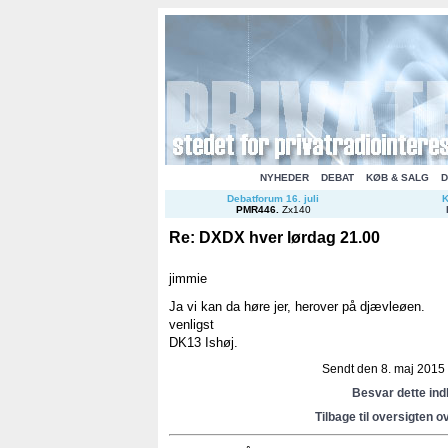
NYHEDER
DEBAT
KØB & SALG
D
Debatforum 16. juli
K
PMR446
.
Zx140
Re: DXDX hver lørdag 21.00
jimmie
Ja vi kan da høre jer, herover på djævleøen.
venligst
DK13 Ishøj.
Sendt den 8. maj 2015 k
Besvar dette in
Tilbage til oversigten o