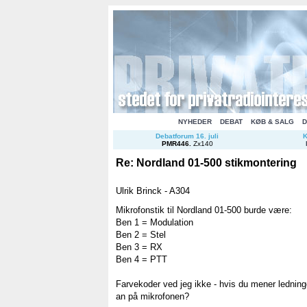
NYHEDER
DEBAT
KØB & SALG
D
Debatforum 16. juli
K
PMR446
.
Zx140
Re: Nordland 01-500 stikmontering
Ulrik Brinck - A304
Mikrofonstik til Nordland 01-500 burde være:
Ben 1 = Modulation
Ben 2 = Stel
Ben 3 = RX
Ben 4 = PTT
Farvekoder ved jeg ikke - hvis du mener lednin
an på mikrofonen?