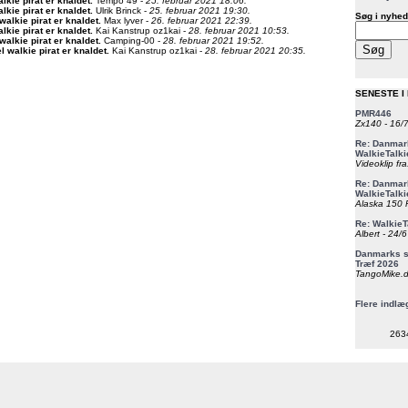
lkie pirat er knaldet
.
Tempo 49 -
25. februar 2021 18:06.
lkie pirat er knaldet
.
Ulrik Brinck -
25. februar 2021 19:30.
Søg i nyhed
walkie pirat er knaldet
.
Max lyver -
26. februar 2021 22:39.
lkie pirat er knaldet
.
Kai Kanstrup oz1kai -
28. februar 2021 10:53.
walkie pirat er knaldet
.
Camping-00 -
28. februar 2021 19:52.
l walkie pirat er knaldet
.
Kai Kanstrup oz1kai -
28. februar 2021 20:35.
SENESTE I
PMR446
Zx140 - 16/
Re: Danmark
WalkieTalki
Videoklip fra
Re: Danmark
WalkieTalki
Alaska 150 F
Re: WalkieT
Albert - 24/
Danmarks st
Træf 2026
TangoMike.d
Flere indlæ
263