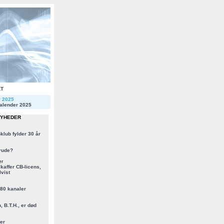
KT
r 2025
alender 2025
NYHEDER
klub fylder 30 år
rude?
er
kaffer CB-licens,
vist
 80 kanaler
, B.T.H., er død
er