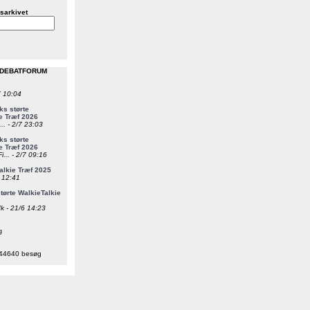
sarkivet
 DEBATFORUM
7 10:04
s størte
e Træf 2026
... - 2/7 23:03
s størte
e Træf 2026
i... - 2/7 09:16
alkie Træf 2025
6 12:41
ørte WalkieTalkie
k - 21/6 14:23
g
44640 besøg