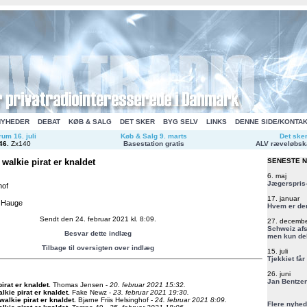
NYHEDER
DEBAT
KØB & SALG
DET SKER
BYG SELV
LINKS
DENNE SIDE/KONTA
um 16. juli
Køb & Salg 9. marts
Det ske
46
.
Zx140
Basestation gratis
ALV ræveløbsk
walkie pirat er knaldet
SENESTE 
6. maj
Jægerspris-
hof
17. januar
å Hauge
Hvem er de
Sendt den 24. februar 2021 kl. 8:09.
27. decemb
Schweiz afs
Besvar dette indlæg
men kun del
Tilbage til oversigten over indlæg
15. juli
Tjekkiet får
26. juni
Jan Bentzen
irat er knaldet
.
Thomas Jensen -
20. februar 2021 15:32.
lkie pirat er knaldet
.
Fake Newz -
23. februar 2021 19:30.
walkie pirat er knaldet
.
Bjarne Friis Helsinghof -
24. februar 2021 8:09.
Flere nyhed