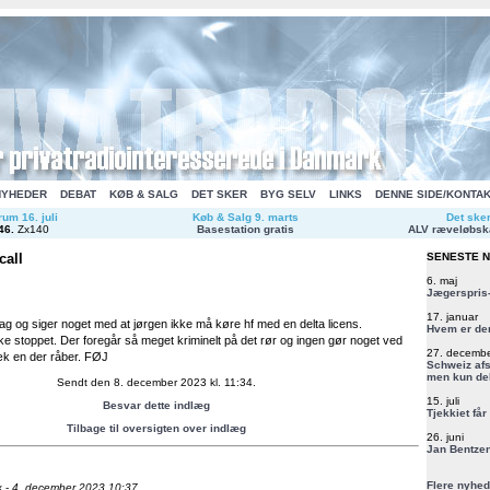
NYHEDER
DEBAT
KØB & SALG
DET SKER
BYG SELV
LINKS
DENNE SIDE/KONTA
um 16. juli
Køb & Salg 9. marts
Det ske
46
.
Zx140
Basestation gratis
ALV ræveløbsk
call
SENESTE 
6. maj
Jægerspris-
17. januar
dag og siger noget med at jørgen ikke må køre hf med en delta licens.
Hvem er de
kke stoppet. Der foregår så meget kriminelt på det rør og ingen gør noget ved
27. decemb
æk en der råber. FØJ
Schweiz afs
men kun del
Sendt den 8. december 2023 kl. 11:34.
15. juli
Besvar dette indlæg
Tjekkiet får
Tilbage til oversigten over indlæg
26. juni
Jan Bentzen
Flere nyhed
 -
4. december 2023 10:37.