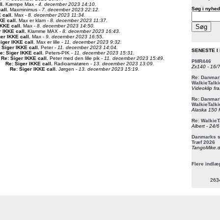
ll
.
Kæmpe Max -
4. december 2023 14:10.
Søg i nyhed
all
.
Maxminimus -
7. december 2023 22:12.
 call
.
Max -
8. december 2023 11:34.
KE call
.
Max er klam -
8. december 2023 11:37.
IKKE call
.
Max -
8. december 2023 14:50.
r IKKE call
.
Klamme MAX -
8. december 2023 16:43.
ger IKKE call
.
Max -
9. december 2023 16:55.
iger IKKE call
.
Max er lille -
11. december 2023 9:32.
 Siger IKKE call
.
Peter -
11. december 2023 14:04.
SENESTE I
e: Siger IKKE call
.
Peters-PIK -
11. december 2023 15:31.
Re: Siger IKKE call
.
Peter med den lille pik -
11. december 2023 15:49.
PMR446
Re: Siger IKKE call
.
Radioamatøren -
13. december 2023 13:09.
Zx140 - 16/
Re: Siger IKKE call
.
Jørgen -
13. december 2023 15:19.
Re: Danmark
WalkieTalki
Videoklip fra
Re: Danmark
WalkieTalki
Alaska 150 F
Re: WalkieT
Albert - 24/
Danmarks st
Træf 2026
TangoMike.d
Flere indlæ
263