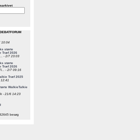
sarkivet
 DEBATFORUM
7 10:04
s størte
e Træf 2026
... - 2/7 23:03
s størte
e Træf 2026
i... - 2/7 09:16
alkie Træf 2025
6 12:41
ørte WalkieTalkie
k - 21/6 14:23
g
42645 besøg