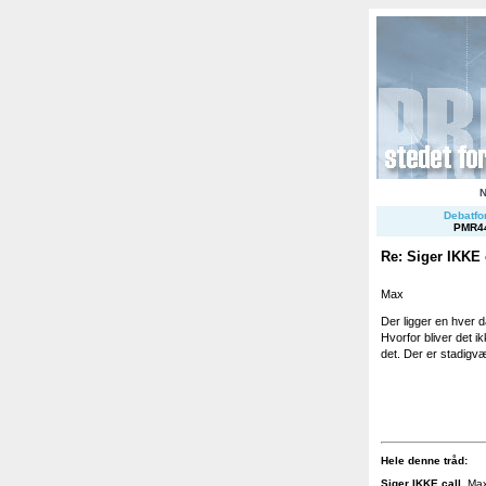
Debatfor
PMR4
Re: Siger IKKE 
Max
Der ligger en hver 
Hvorfor bliver det i
det. Der er stadigv
Hele denne tråd:
Siger IKKE call
.
Max