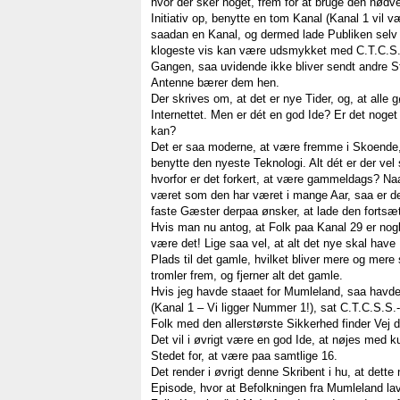
hvor der sker noget, frem for at bruge den nødven
Initiativ op, benytte en tom Kanal (Kanal 1 vil 
saadan en Kanal, og dermed lade Publiken selv 
klogeste vis kan være udsmykket med C.T.C.S.S
Gangen, saa uvidende ikke bliver sendt andre S
Antenne bærer dem hen.
Der skrives om, at det er nye Tider, og, at alle g
Internettet. Men er dét en god Ide? Er det noget
kan?
Det er saa moderne, at være fremme i Skoend
benytte den nyeste Teknologi. Alt dét er der ve
hvorfor er det forkert, at være gammeldags? Na
været som den har været i mange Aar, saa er de
faste Gæster derpaa ønsker, at lade den fortsæt
Hvis man nu antog, at Folk paa Kanal 29 er no
være det! Lige saa vel, at alt det nye skal hav
Plads til det gamle, hvilket bliver mere og mere 
tromler frem, og fjerner alt det gamle.
Hvis jeg havde staaet for Mumleland, saa havde 
(Kanal 1 – Vi ligger Nummer 1!), sat C.T.C.S.S.
Folk med den allerstørste Sikkerhed finder Vej d
Det vil i øvrigt være en god Ide, at nøjes med 
Stedet for, at være paa samtlige 16.
Det render i øvrigt denne Skribent i hu, at det
Episode, hvor at Befolkningen fra Mumleland l