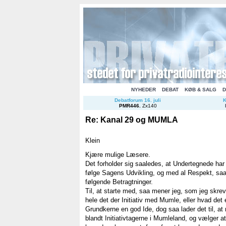
NYHEDER
DEBAT
KØB & SALG
D
Debatforum 16. juli
K
PMR446
.
Zx140
Re: Kanal 29 og MUMLA
Klein
Kjære mulige Læsere.
Det forholder sig saaledes, at Undertegnede har h
følge Sagens Udvikling, og med al Respekt, saa 
følgende Betragtninger.
Til, at starte med, saa mener jeg, som jeg skrev
hele det der Initiativ med Mumle, eller hvad det 
Grundkerne en god Ide, dog saa lader det til, at 
blandt Initiativtagerne i Mumleland, og vælger a