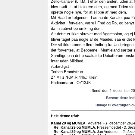
Zello-Kanaler (L.I.M..) efter den anden, uden at 
blev nødt til, at blokkere dem, og med Tiden sl
oprette nogle nye, for at slippe af med dem.
Mit Raad er følgende.: Lad nu de Kanaler paa 2
Aktivitet i forvejen, være i Fred og Ro, og beny
da Initiativet op omkring dem.
Alt dette er ikke skrevet med Aggression, og ej h
bliver taget paa nogle af de Maader, saa er det
Der vil ikke komme flere Indlæg fra Undertegne
det forventes, at Beboerne i Mumleland sætter 
Samtlige paa dette saakaldte Debatforum ønske
Intet uden Mildhed.
Ærbødigst
Torben Brandstrup.
27 MHz./P.M.R.446.: Klein.
Radioamatør.: OZ13JK.
Sendt den 4. december 202
Besvar dette in
Tilbage til oversigten o
Hele denne tråd:
Kanal 29 og MUMLA
.
Advarsel -
1. december 2024
Re: Kanal 29 og MUMLA
.
Pressemoedet -
2. dec
Re: Kanal 29 og MUMLA
.
Jan Andersen -
2. dec