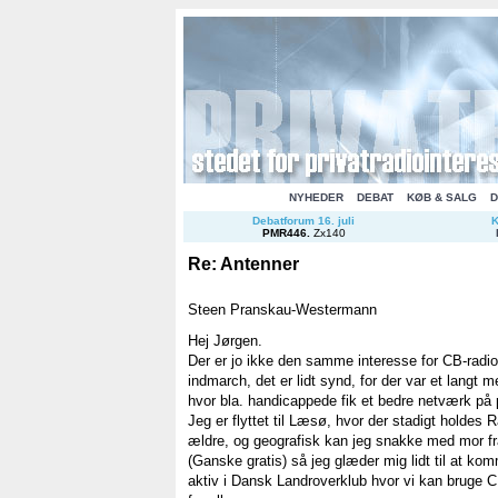
NYHEDER
DEBAT
KØB & SALG
D
Debatforum 16. juli
K
PMR446
.
Zx140
Re: Antenner
Steen Pranskau-Westermann
Hej Jørgen.
Der er jo ikke den samme interesse for CB-radi
indmarch, det er lidt synd, for der var et langt m
hvor bla. handicappede fik et bedre netværk på
Jeg er flyttet til Læsø, hvor der stadigt holdes 
ældre, og geografisk kan jeg snakke med mor fra
(Ganske gratis) så jeg glæder mig lidt til at ko
aktiv i Dansk Landroverklub hvor vi kan bruge CB-